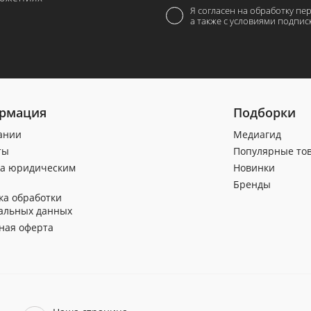
Я согласен на обработку пе
а также с условиями подпис
рмация
Подборки
ании
Медиагид
ты
Популярные то
а юридическим
Новинки
Бренды
ка обработки
альных данных
ная оферта