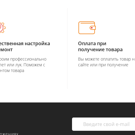
ественная настройка
Оплата при
емонт
получение товара
роим профессионально
Вы можете оплатить товар н
лет или лук. Поможем с
сайте или при получение
нтом товара
ложениях