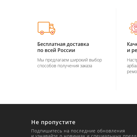
Бесплатная доставка
Кач
по всей России
и р
Мы предлагаем широкий выбор
Наст
способов получения заказа
арба
ремо
Не пропустите
Подпишитесь на последние обновления
и узнавайте о новинках и специальных пред