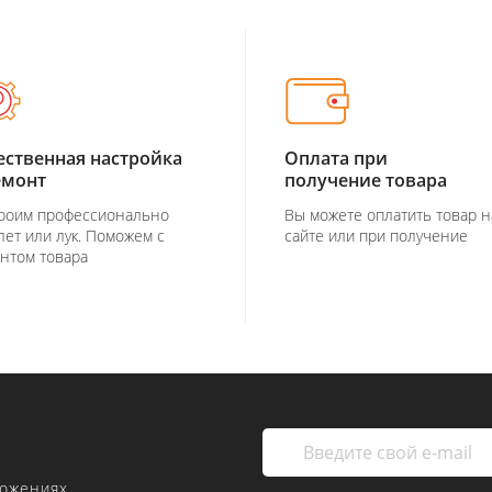
ественная настройка
Оплата при
емонт
получение товара
роим профессионально
Вы можете оплатить товар н
лет или лук. Поможем с
сайте или при получение
нтом товара
ложениях