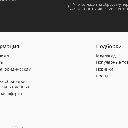
Я согласен на обработку пе
а также с условиями подпис
рмация
Подборки
ании
Медиагид
ты
Популярные то
а юридическим
Новинки
Бренды
ка обработки
альных данных
ная оферта