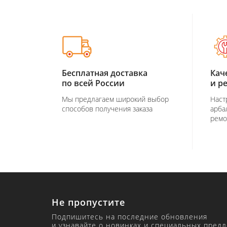
Бесплатная доставка
Кач
по всей России
и р
Мы предлагаем широкий выбор
Наст
способов получения заказа
арба
ремо
Не пропустите
Подпишитесь на последние обновления
и узнавайте о новинках и специальных пред